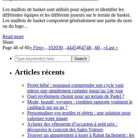
Les maillots de basket sont utilisés pour séparer et identifier les
différentes équipes et les différents joueurs sur le terrain de basket.
Les maillots de basket comportent généralement une partie du nom
ou du logo…
Read more
Share
Page 46 of 60
« First
«
...
10
20
30
...
44
45
46
47
48
...
60
...
»
Last »
Articles récents
Projet bébé : pourquoi comprendre son cycle vaut
mieux que simplement compter jusqu’au 14e jour
Quel revêtement choisir pour un terrain de Padel ?
Mode, beauté, voyages : combien rapporte vraiment le
cashback sur un an ?
Personnaliser vos textiles et objets : une solution pour
valoriser votre image
Acheter des vêtements d’occasion à petit prix :
découvrez le concept des Sales Voleurs
Trouver un appartement à louer à Rabat facilement : les