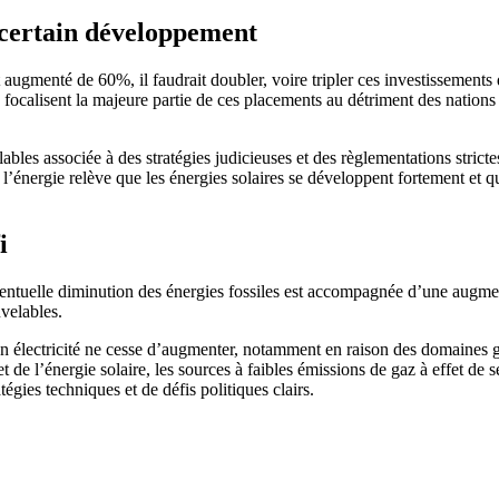
 certain développement
 augmenté de 60%, il faudrait doubler, voire tripler ces investissements d
s focalisent la majeure partie de ces placements au détriment des nations
ables associée à des stratégies judicieuses et des règlementations stric
 l’énergie relève que les énergies solaires se développent fortement et qu
i
ventuelle diminution des énergies fossiles est accompagnée d’une augme
uvelables.
e en électricité ne cesse d’augmenter, notamment en raison des domaines 
 de l’énergie solaire, les sources à faibles émissions de gaz à effet de se
gies techniques et de défis politiques clairs.