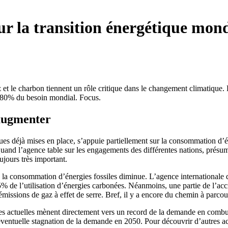
ur la transition énergétique mon
t le charbon tiennent un rôle critique dans le changement climatique. L
ti 80% du besoin mondial. Focus.
’augmenter
iques déjà mises en place, s’appuie partiellement sur la consommation d’é
nd l’agence table sur les engagements des différentes nations, présuma
ujours très important.
e la consommation d’énergies fossiles diminue. L’agence internationale 
 de l’utilisation d’énergies carbonées. Néanmoins, une partie de l’accr
missions de gaz à effet de serre. Bref, il y a encore du chemin à parcour
gies actuelles mènent directement vers un record de la demande en combu
e éventuelle stagnation de la demande en 2050. Pour découvrir d’autres 