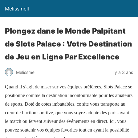
Melissmell
Plongez dans le Monde Palpitant
de Slots Palace : Votre Destination
de Jeu en Ligne Par Excellence
Melissmell
il y a 3 ans
Quand il s’agit de miser sur vos équipes préférées, Slots Palace se
positionne comme la destination incontournable pour les amateurs
de sports. Doté de cotes imbattables, ce site vous transporte au
cœur de l’action sportive, que vous soyez adepte des paris avant
le match ou fervent suiveur des événements en direct. Ici, vous
pouvez soutenir vos équipes favorites tout en ayant la possibilité