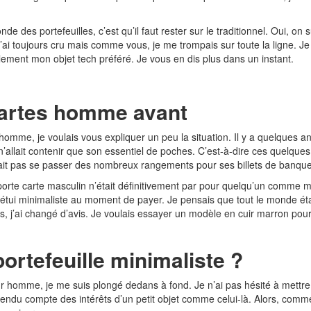
des portefeuilles, c’est qu’il faut rester sur le traditionnel. Oui, on s
 j’ai toujours cru mais comme vous, je me trompais sur toute la ligne. 
lement mon objet tech préféré. Je vous en dis plus dans un instant.
cartes homme avant
omme, je voulais vous expliquer un peu la situation. Il y a quelques ann
i n’allait contenir que son essentiel de poches. C’est-à-dire ces quelque
 pas se passer des nombreux rangements pour ses billets de banque et
orte carte masculin n’était définitivement par pour quelqu’un comme moi. 
 étui minimaliste au moment de payer. Je pensais que tout le monde éta
is, j’ai changé d’avis. Je voulais essayer un modèle en cuir marron pour 
portefeuille minimaliste ?
r homme, je me suis plongé dedans à fond. Je n’ai pas hésité à mettre 
endu compte des intérêts d’un petit objet comme celui-là. Alors, commen