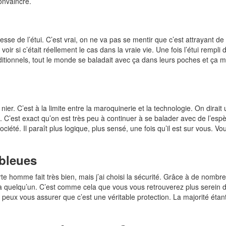
convaincre.
inesse de l’étui. C’est vrai, on ne va pas se mentir que c’est attrayant
voir si c’était réellement le cas dans la vraie vie. Une fois l’étui rempl
ditionnels, tout le monde se baladait avec ça dans leurs poches et ça me
ier. C’est à la limite entre la maroquinerie et la technologie. On dirait 
ns. C’est exact qu’on est très peu à continuer à se balader avec de l’es
ciété. Il paraît plus logique, plus sensé, une fois qu’il est sur vous. V
 bleues
rte homme fait très bien, mais j’ai choisi la sécurité. Grâce à de nombre
 à quelqu’un. C’est comme cela que vous vous retrouverez plus serein
je peux vous assurer que c’est une véritable protection. La majorité étan