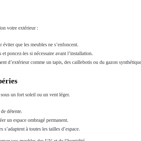
on votre extérieur :
our éviter que les meubles ne s’enfoncent.
s et poncez-les si nécessaire avant l’installation.
ent d’extérieur comme un tapis, des caillebotis ou du gazon synthétique
péries
sous un fort soleil ou un vent léger.
 de détente.
 créer un espace ombragé permanent.
 s’adaptent à toutes les tailles d’espace.
erver vos meubles des UV et de l’humidité.