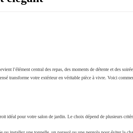
devient l’élément central des repas, des moments de détente et des soiré
pensé transforme votre extérieur en véritable pièce à vivre. Voici commen
it idéal pour votre salon de jardin. Le choix dépend de plusieurs critèr
ou installez une tonnelle, un parasol ou une pergola pour éviter la chal