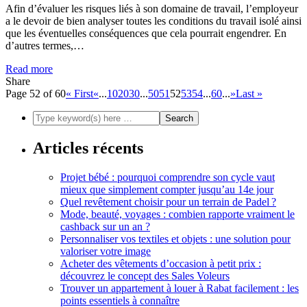
Afin d’évaluer les risques liés à son domaine de travail, l’employeur
a le devoir de bien analyser toutes les conditions du travail isolé ainsi
que les éventuelles conséquences que cela pourrait engendrer. En
d’autres termes,…
Read more
Share
Page 52 of 60
« First
«
...
10
20
30
...
50
51
52
53
54
...
60
...
»
Last »
Articles récents
Projet bébé : pourquoi comprendre son cycle vaut
mieux que simplement compter jusqu’au 14e jour
Quel revêtement choisir pour un terrain de Padel ?
Mode, beauté, voyages : combien rapporte vraiment le
cashback sur un an ?
Personnaliser vos textiles et objets : une solution pour
valoriser votre image
Acheter des vêtements d’occasion à petit prix :
découvrez le concept des Sales Voleurs
Trouver un appartement à louer à Rabat facilement : les
points essentiels à connaître