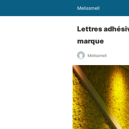
Melissmell
Lettres adhési
marque
Melissmell