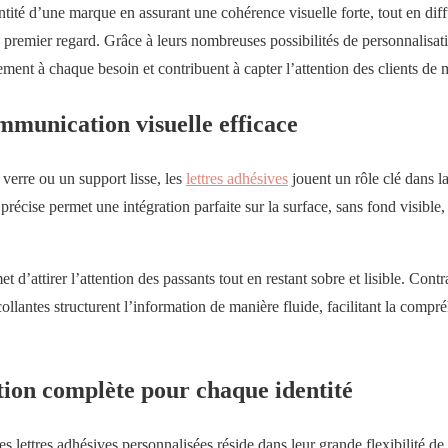
ntité d’une marque en assurant une cohérence visuelle forte, tout en dif
le premier regard. Grâce à leurs nombreuses possibilités de personnalisat
ilement à chaque besoin et contribuent à capter l’attention des clients de 
mmunication visuelle efficace
 verre ou un support lisse, les
lettres adhésives
jouent un rôle clé dans l
précise permet une intégration parfaite sur la surface, sans fond visible
t d’attirer l’attention des passants tout en restant sobre et lisible. Cont
ocollantes structurent l’information de manière fluide, facilitant la com
tion complète pour chaque identité
s lettres adhésives personnalisées réside dans leur grande flexibilité d