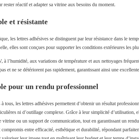
r rester réactif et adapter sa vitrine aux besoins du moment.
le et résistante
ique, les lettres adhésives se distinguent par leur résistance dans le temp
elle, elles sont conçues pour supporter les conditions extérieures les plu
V, à l’humidité, aux variations de température et aux nettoyages fréquen
 pas et ne se détériorent pas rapidement, garantissant ainsi une excellent
le pour un rendu professionnel
 à tous, les lettres adhésives permettent d’obtenir un résultat profession
ulières ni d’outillage complexe. Grâce à leur simplicité d’utilisation, ell
 vitrine ou un support de communication, tout en garantissant un rendu 
t compromis entre efficacité, esthétique et durabilité, répondant parfait
 valoriser leur image tout en maîtrisant leur budget et leur temps d’instal