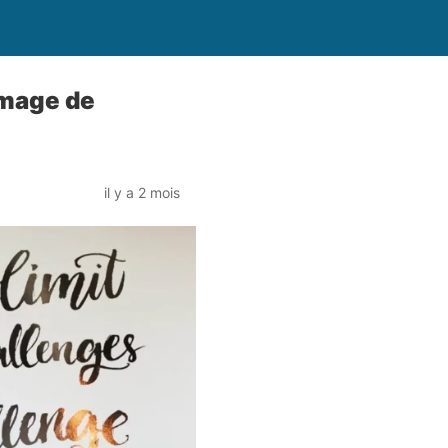
image de
il y a 2 mois