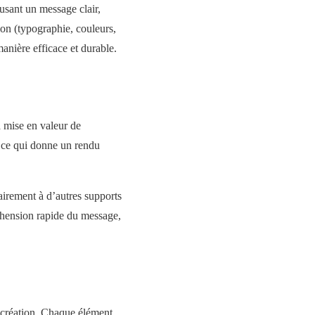
fusant un message clair,
ion (typographie, couleurs,
manière efficace et durable.
a mise en valeur de
, ce qui donne un rendu
rairement à d’autres supports
préhension rapide du message,
e création. Chaque élément